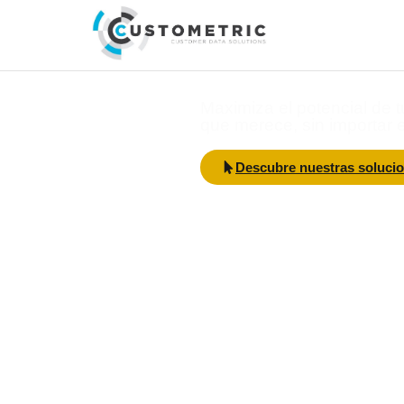
Conecta co
Sin perd
Maximiza el potencial de 
que merece, sin importar el
Descubre nuestras soluci