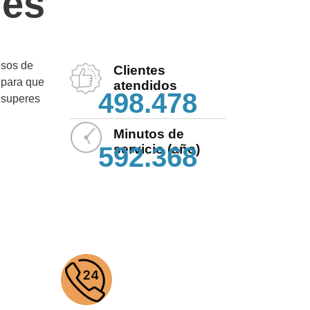
des
esos de
Clientes
 para que
atendidos
498.478
 superes
Minutos de
592.368
servicio (año)