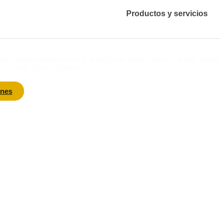
n tus clientes
Productos y servicios
er oportunidades
tus comunicaciones y asegura que cada cliente recib
 canal que utilicen.
ones