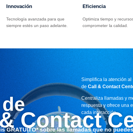
Innovación
Eficiencia
Tecnología avanzada para que
Optimiza tiempo y recursos
siempre estés un paso adelante.
comprometer la calidad.
Simplifica la atención al
de
Call & Contact Cent
 de
Centraliza llamadas y m
respuesta y ofrece una e
 & Contact C
cada interacción.
sis GRATUITO* sobre las llamadas que no puedes