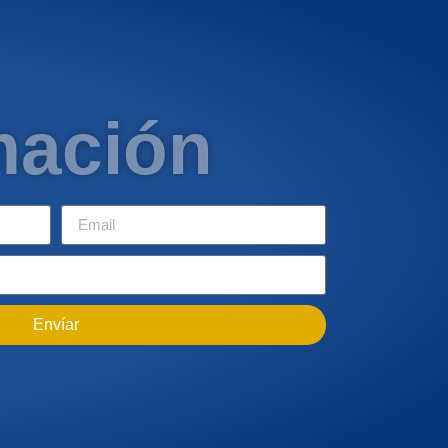
mación
Envíar