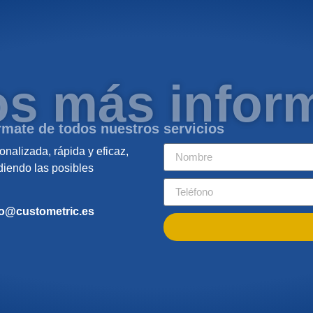
os más infor
rmate de todos nuestros servicios
nalizada, rápida y eficaz,
diendo las posibles
fo@custometric.es